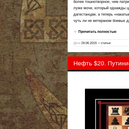
более тошнотворное, чем патр
луже мочи, который однажды це
дагестанцам, а теперь «накат
чуть ли не ветераном боевых д
Прочитать полностью
Дата
29.06.2015
в
статьи
Нефть $20. Путини