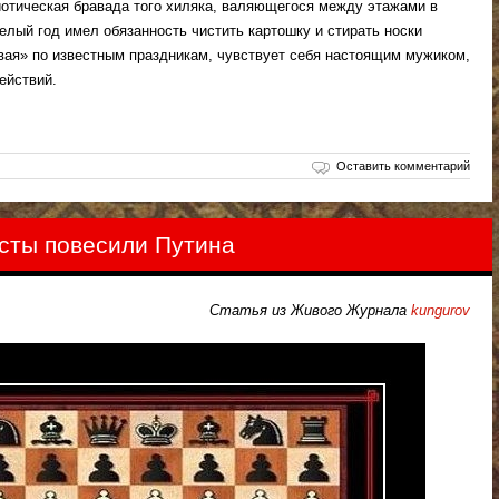
иотическая бравада того хиляка, валяющегося между этажами в
лый год имел обязанность чистить картошку и стирать носки
ывая» по известным праздникам, чувствует себя настоящим мужиком,
ействий.
Оставить комментарий
сты повесили Путина
Статья из Живого Журнала
kungurov