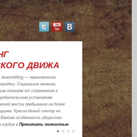
НГ
СКОГО ДВИЖА
downshifting — переключение
ередачу. Социальное явление,
ым отказом от стремления к
ребительским установкам.
меной места пребывания на более
оциума. Красно-белый сектор на
е Важная особенность общества
 клубов в
Прочитать полностью
•
•
•
•