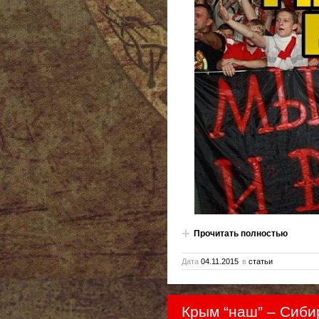
Прочитать полностью
Дата
04.11.2015
в
статьи
Крым “наш” – Сибир