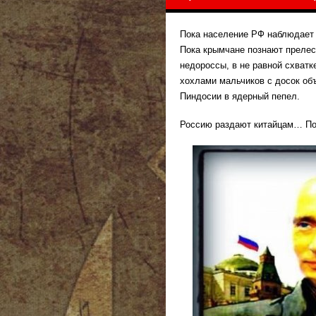
Пока население РФ наблюдает
Пока крымчане познают прелес
недороссы, в не равной схват
хохлами мальчиков с досок об
Пиндосии в ядерный пепел.
Россию раздают китайцам… Под