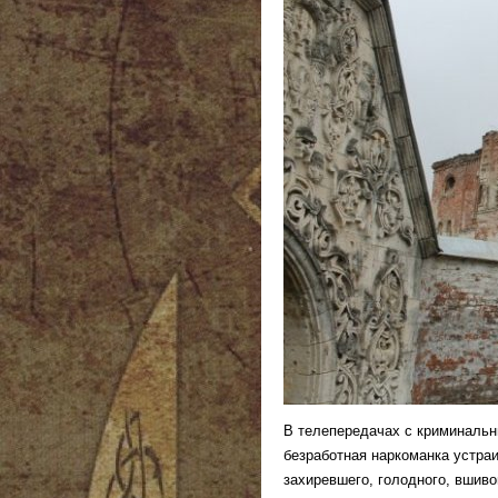
В телепередачах с криминальны
безработная наркоманка устра
захиревшего, голодного, вшиво