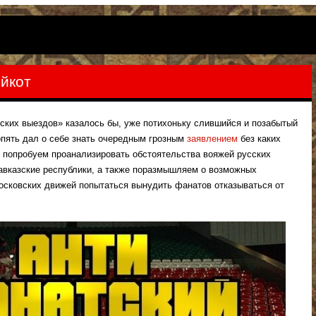
йкот
зских выездов» казалось бы, уже потихоньку слившийся и позабытый
опять дал о себе знать очередным грозным
заявлением
без каких
м попробуем проанализировать обстоятельства вояжей русских
кавказские республики, а также поразмышляем о возможных
осковских движей попытаться вынудить фанатов отказываться от