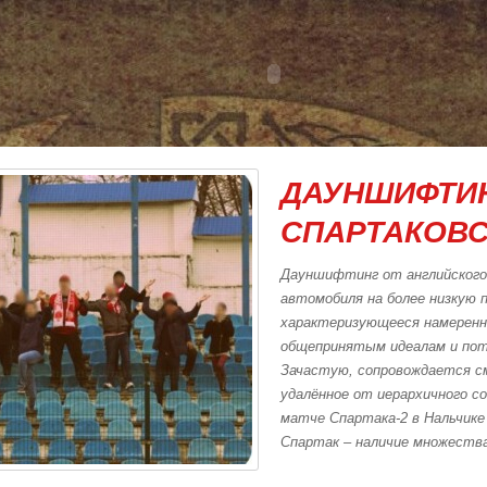
ДАУНШИФТИ
СПАРТАКОВ
Дауншифтинг от английского 
автомобиля на более низкую п
характеризующееся намеренн
общепринятым идеалам и пот
Зачастую, сопровождается с
удалённое от иерархичного с
матче Спартака-2 в Нальчик
Спартак – наличие множества