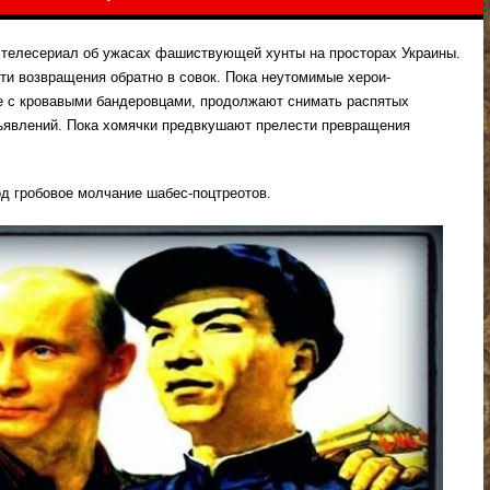
 телесериал об ужасах фашиствующей хунты на просторах Украины.
ти возвращения обратно в совок. Пока неутомимые херои-
ке с кровавыми бандеровцами, продолжают снимать распятых
ъявлений. Пока хомячки предвкушают прелести превращения
 гробовое молчание шабес-поцтреотов.