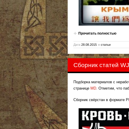
Прочитать полностью
Дата
28.08.2015
в
статьи
Сборник статей W
Подборка материалов с нерабо
странице
MD
. Отметим, что па
Сборник свёрстан в формате P