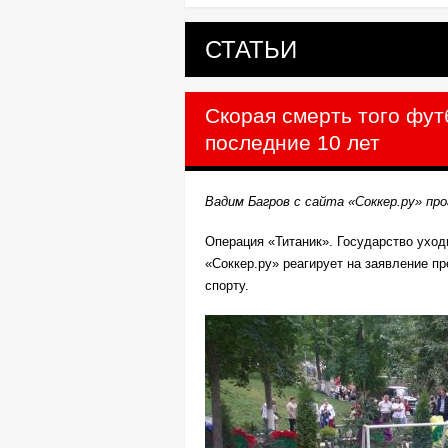
СТАТЬИ
Скорая смерть того фут
последние 10 лет
Вадим Багров с сайта «Соккер.ру» пр
Операция «Титаник». Государство уход
«Соккер.ру» реагирует на заявление п
спорту.