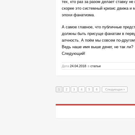
тех, кто раз за разом делает ставку н
скорее это системный кризис движа и
эпохи фанатизма.
А самое главное, что публичные предс
должны быть присуще фанатам в перву
алчность. А поём мы совсем по-другом
Ведь наше имя выше денег, не так ли?
Следующий!
Дата
24.04.2018
в
статьи
1
2
3
4
5
6
Следующая »