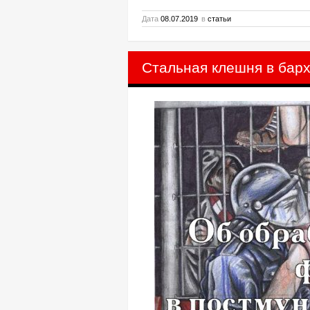
Дата
08.07.2019
в
статьи
Стальная клешня в барх