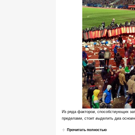
Из ряда факторо
в
, способст
в
ующих зат
пределами, стоит
в
ыделить д
в
а осно
в
н
Прочитать полностью